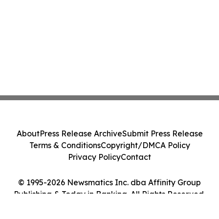
About
Press Release Archive
Submit Press Release
Terms & Conditions
Copyright/DMCA Policy
Privacy Policy
Contact
© 1995-2026 Newsmatics Inc. dba Affinity Group
Publishing & Today in Banking. All Rights Reserved.
Cookie Settings / Your Privacy Choices